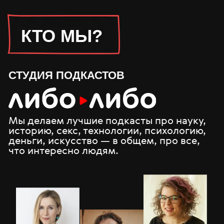
300+
45+
эпизодов в год
подкастов
31 млн
прослушиваний в 2025