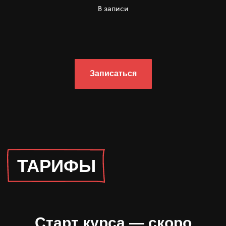
В записи
Записаться
Старт курса
—
скоро